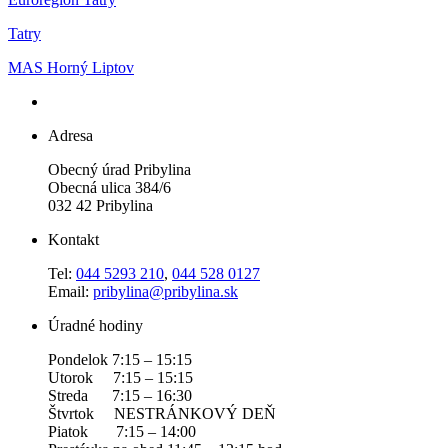
Tatry
MAS Horný Liptov
Adresa
Obecný úrad Pribylina
Obecná ulica 384/6
032 42 Pribylina
Kontakt
Tel:
044 5293 210
,
044 528 0127
Email:
pribylina@pribylina.sk
Úradné hodiny
Pondelok 7:15 – 15:15
Utorok 7:15 – 15:15
Streda 7:15 – 16:30
Štvrtok NESTRÁNKOVÝ DEŇ
Piatok 7:15 – 14:00