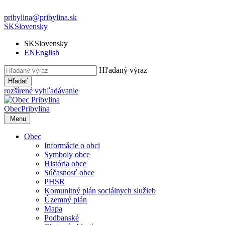
pribylina@pribylina.sk
SK
Slovensky
SK
Slovensky
EN
English
Hľadaný výraz
Hľadať
rozšírené vyhľadávanie
Obec
Pribylina
Menu
Obec
Informácie o obci
Symboly obce
História obce
Súčasnosť obce
PHSR
Komunitný plán sociálnych služieb
Územný plán
Mapa
Podbanské