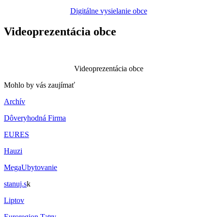
Digitálne vysielanie obce
Videoprezentácia obce
Videoprezentácia obce
Mohlo by vás zaujímať
Archív
Dôveryhodná Firma
EURES
Hauzi
MegaUbytovanie
stanuj.s
k
Liptov
Euroregion Tatry