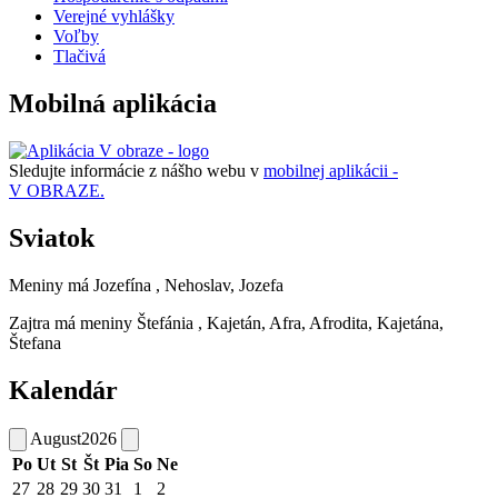
Verejné vyhlášky
Voľby
Tlačivá
Mobilná aplikácia
Sledujte informácie z nášho webu v
mobilnej aplikácii -
V OBRAZE.
Sviatok
Meniny má
Jozefína
, Nehoslav, Jozefa
Zajtra má meniny
Štefánia
, Kajetán, Afra, Afrodita, Kajetána,
Štefana
Kalendár
August
2026
Po
Ut
St
Št
Pia
So
Ne
27
28
29
30
31
1
2