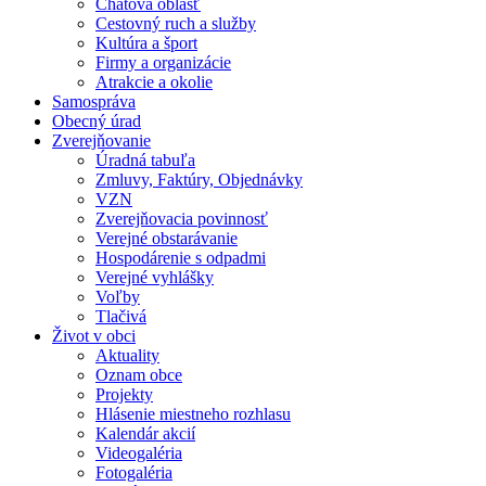
Chatová oblasť
Cestovný ruch a služby
Kultúra a šport
Firmy a organizácie
Atrakcie a okolie
Samospráva
Obecný úrad
Zverejňovanie
Úradná tabuľa
Zmluvy, Faktúry, Objednávky
VZN
Zverejňovacia povinnosť
Verejné obstarávanie
Hospodárenie s odpadmi
Verejné vyhlášky
Voľby
Tlačivá
Život v obci
Aktuality
Oznam obce
Projekty
Hlásenie miestneho rozhlasu
Kalendár akcií
Videogaléria
Fotogaléria