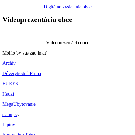
Digitálne vysielanie obce
Videoprezentácia obce
Videoprezentácia obce
Mohlo by vás zaujímať
Archív
Dôveryhodná Firma
EURES
Hauzi
MegaUbytovanie
stanuj.s
k
Liptov
Euroregion Tatry