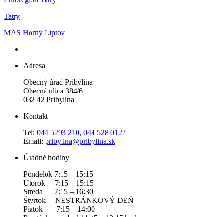
Tatry
MAS Horný Liptov
Adresa
Obecný úrad Pribylina
Obecná ulica 384/6
032 42 Pribylina
Kontakt
Tel:
044 5293 210
,
044 528 0127
Email:
pribylina@pribylina.sk
Úradné hodiny
Pondelok 7:15 – 15:15
Utorok 7:15 – 15:15
Streda 7:15 – 16:30
Štvrtok NESTRÁNKOVÝ DEŇ
Piatok 7:15 – 14:00