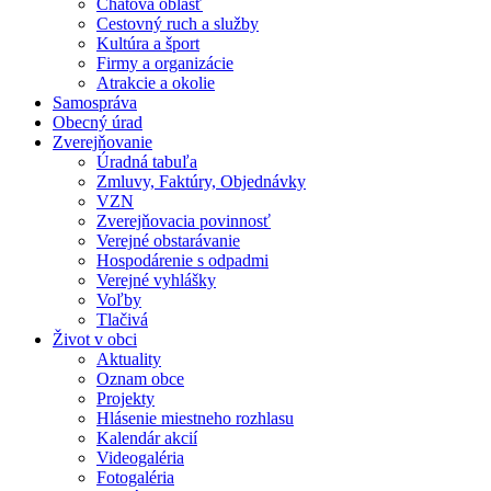
Chatová oblasť
Cestovný ruch a služby
Kultúra a šport
Firmy a organizácie
Atrakcie a okolie
Samospráva
Obecný úrad
Zverejňovanie
Úradná tabuľa
Zmluvy, Faktúry, Objednávky
VZN
Zverejňovacia povinnosť
Verejné obstarávanie
Hospodárenie s odpadmi
Verejné vyhlášky
Voľby
Tlačivá
Život v obci
Aktuality
Oznam obce
Projekty
Hlásenie miestneho rozhlasu
Kalendár akcií
Videogaléria
Fotogaléria