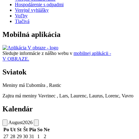
Hospodárenie s odpadmi
Verejné vyhlášky
Voľby
Tlačivá
Mobilná aplikácia
Sledujte informácie z nášho webu v
mobilnej aplikácii -
V OBRAZE.
Sviatok
Meniny má
Ľubomíra
, Rastic
Zajtra má meniny
Vavrinec
, Lars, Laurenc, Laurus, Lorenc, Vavro
Kalendár
August
2026
Po
Ut
St
Št
Pia
So
Ne
27
28
29
30
31
1
2