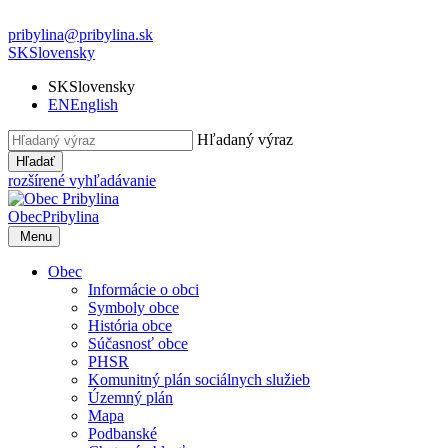
pribylina@pribylina.sk
SK
Slovensky
SK
Slovensky
EN
English
Hľadaný výraz
Hľadať
rozšírené vyhľadávanie
Obec
Pribylina
Menu
Obec
Informácie o obci
Symboly obce
História obce
Súčasnosť obce
PHSR
Komunitný plán sociálnych služieb
Územný plán
Mapa
Podbanské