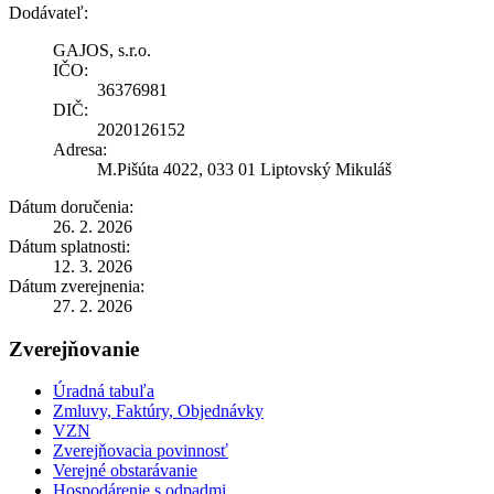
Dodávateľ:
GAJOS, s.r.o.
IČO:
36376981
DIČ:
2020126152
Adresa:
M.Pišúta 4022, 033 01 Liptovský Mikuláš
Dátum doručenia:
26. 2. 2026
Dátum splatnosti:
12. 3. 2026
Dátum zverejnenia:
27. 2. 2026
Zverejňovanie
Úradná tabuľa
Zmluvy, Faktúry, Objednávky
VZN
Zverejňovacia povinnosť
Verejné obstarávanie
Hospodárenie s odpadmi