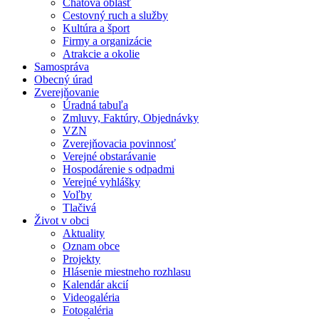
Chatová oblasť
Cestovný ruch a služby
Kultúra a šport
Firmy a organizácie
Atrakcie a okolie
Samospráva
Obecný úrad
Zverejňovanie
Úradná tabuľa
Zmluvy, Faktúry, Objednávky
VZN
Zverejňovacia povinnosť
Verejné obstarávanie
Hospodárenie s odpadmi
Verejné vyhlášky
Voľby
Tlačivá
Život v obci
Aktuality
Oznam obce
Projekty
Hlásenie miestneho rozhlasu
Kalendár akcií
Videogaléria
Fotogaléria