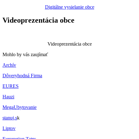
Digitálne vysielanie obce
Videoprezentácia obce
Videoprezentácia obce
Mohlo by vás zaujímať
Archív
Dôveryhodná Firma
EURES
Hauzi
MegaUbytovanie
stanuj.s
k
Liptov
Euroregion Tatry