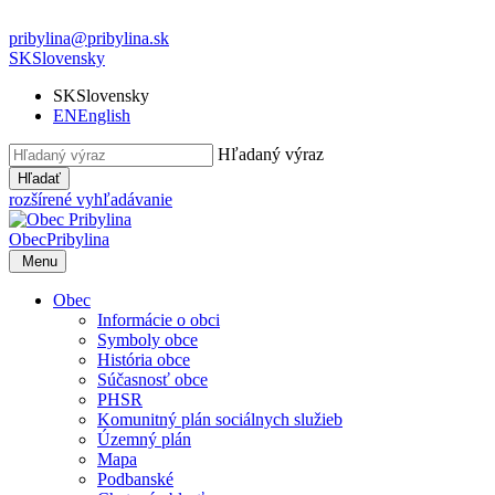
pribylina@pribylina.sk
SK
Slovensky
SK
Slovensky
EN
English
Hľadaný výraz
Hľadať
rozšírené vyhľadávanie
Obec
Pribylina
Menu
Obec
Informácie o obci
Symboly obce
História obce
Súčasnosť obce
PHSR
Komunitný plán sociálnych služieb
Územný plán
Mapa
Podbanské