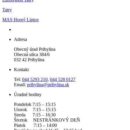
Tatry
MAS Horný Liptov
Adresa
Obecný úrad Pribylina
Obecná ulica 384/6
032 42 Pribylina
Kontakt
Tel:
044 5293 210
,
044 528 0127
Email:
pribylina@pribylina.sk
Úradné hodiny
Pondelok 7:15 – 15:15
Utorok 7:15 – 15:15
Streda 7:15 – 16:30
Štvrtok NESTRÁNKOVÝ DEŇ
Piatok 7:15 – 14:00