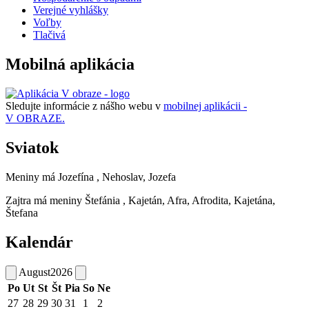
Verejné vyhlášky
Voľby
Tlačivá
Mobilná aplikácia
Sledujte informácie z nášho webu v
mobilnej aplikácii -
V OBRAZE.
Sviatok
Meniny má
Jozefína
, Nehoslav, Jozefa
Zajtra má meniny
Štefánia
, Kajetán, Afra, Afrodita, Kajetána,
Štefana
Kalendár
August
2026
Po
Ut
St
Št
Pia
So
Ne
27
28
29
30
31
1
2