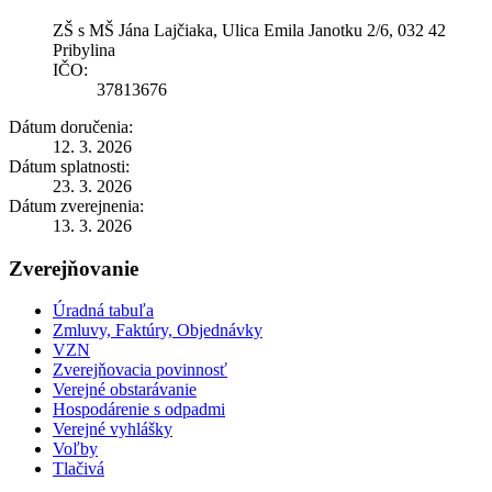
ZŠ s MŠ Jána Lajčiaka, Ulica Emila Janotku 2/6, 032 42
Pribylina
IČO:
37813676
Dátum doručenia:
12. 3. 2026
Dátum splatnosti:
23. 3. 2026
Dátum zverejnenia:
13. 3. 2026
Zverejňovanie
Úradná tabuľa
Zmluvy, Faktúry, Objednávky
VZN
Zverejňovacia povinnosť
Verejné obstarávanie
Hospodárenie s odpadmi
Verejné vyhlášky
Voľby
Tlačivá