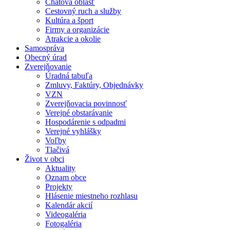
Chatová oblasť
Cestovný ruch a služby
Kultúra a šport
Firmy a organizácie
Atrakcie a okolie
Samospráva
Obecný úrad
Zverejňovanie
Úradná tabuľa
Zmluvy, Faktúry, Objednávky
VZN
Zverejňovacia povinnosť
Verejné obstarávanie
Hospodárenie s odpadmi
Verejné vyhlášky
Voľby
Tlačivá
Život v obci
Aktuality
Oznam obce
Projekty
Hlásenie miestneho rozhlasu
Kalendár akcií
Videogaléria
Fotogaléria