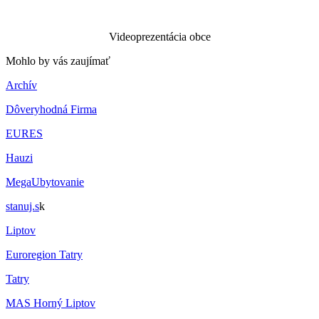
Videoprezentácia obce
Mohlo by vás zaujímať
Archív
Dôveryhodná Firma
EURES
Hauzi
MegaUbytovanie
stanuj.s
k
Liptov
Euroregion Tatry
Tatry
MAS Horný Liptov