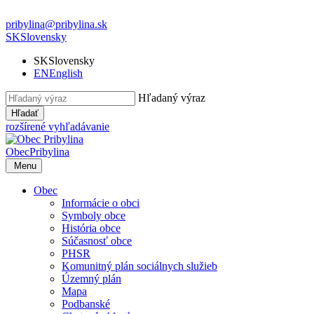
pribylina@pribylina.sk
SK
Slovensky
SK
Slovensky
EN
English
Hľadaný výraz
Hľadať
rozšírené vyhľadávanie
Obec
Pribylina
Menu
Obec
Informácie o obci
Symboly obce
História obce
Súčasnosť obce
PHSR
Komunitný plán sociálnych služieb
Územný plán
Mapa
Podbanské