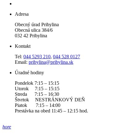
Adresa
Obecný úrad Pribylina
Obecná ulica 384/6
032 42 Pribylina
Kontakt
Tel:
044 5293 210
,
044 528 0127
Email:
pribylina@pribylina.sk
Úradné hodiny
Pondelok 7:15 – 15:15
Utorok 7:15 – 15:15
Streda 7:15 – 16:30
Štvrtok NESTRÁNKOVÝ DEŇ
Piatok 7:15 – 14:00
Prestávka na obed 11:45 – 12:15 hod.
hore