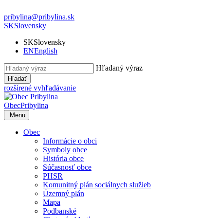
pribylina@pribylina.sk
SK
Slovensky
SK
Slovensky
EN
English
Hľadaný výraz
Hľadať
rozšírené vyhľadávanie
Obec
Pribylina
Menu
Obec
Informácie o obci
Symboly obce
História obce
Súčasnosť obce
PHSR
Komunitný plán sociálnych služieb
Územný plán
Mapa
Podbanské