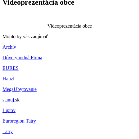
Videoprezentácia obce
Videoprezentácia obce
Mohlo by vás zaujímať
Archív
Dôveryhodná Firma
EURES
Hauzi
MegaUbytovanie
stanuj.s
k
Liptov
Euroregion Tatry
Tatry