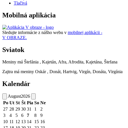
Tlačivá
Mobilná aplikácia
Sledujte informácie z nášho webu v
mobilnej aplikácii -
V OBRAZE.
Sviatok
Meniny má
Štefánia
, Kajetán, Afra, Afrodita, Kajetána, Štefana
Zajtra má meniny
Oskár
, Donát, Hartvig, Virgín, Donáta, Virgínia
Kalendár
August
2026
Po
Ut
St
Št
Pia
So
Ne
27
28
29
30
31
1
2
3
4
5
6
7
8
9
10
11
12
13
14
15
16
17
18
19
20
21
22
23