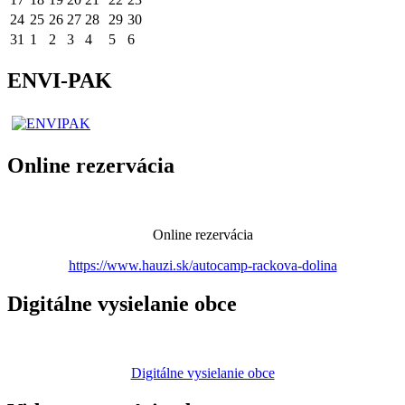
24
25
26
27
28
29
30
31
1
2
3
4
5
6
ENVI-PAK
Online rezervácia
Online rezervácia
https://www.hauzi.sk/autocamp-rackova-dolina
Digitálne vysielanie obce
Digitálne vysielanie obce