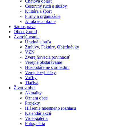
Chatová oblasť
Cestovný ruch a služby
Kultúra a šport
Firmy a organizácie
Atrakcie a okolie
Samospráva
Obecný úrad
Zverejňovanie
Úradná tabuľa
Zmluvy, Faktúry, Objednávky
VZN
Zverejňovacia povinnosť
Verejné obstarávanie
Hospodárenie s odpadmi
Verejné vyhlášky
Voľby
Tlačivá
Život v obci
Aktuality
Oznam obce
Projekty
Hlásenie miestneho rozhlasu
Kalendár akcií
Videogaléria
Fotogaléria