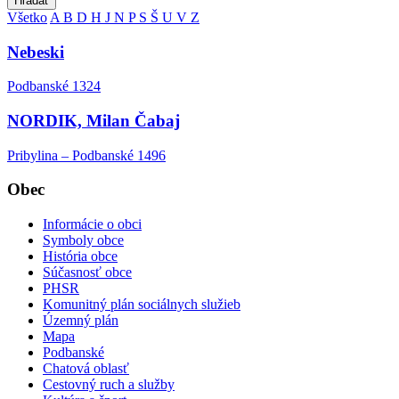
Hľadať
Všetko
A
B
D
H
J
N
P
S
Š
U
V
Z
Nebeski
Podbanské 1324
NORDIK, Milan Čabaj
Pribylina – Podbanské 1496
Obec
Informácie o obci
Symboly obce
História obce
Súčasnosť obce
PHSR
Komunitný plán sociálnych služieb
Územný plán
Mapa
Podbanské
Chatová oblasť
Cestovný ruch a služby