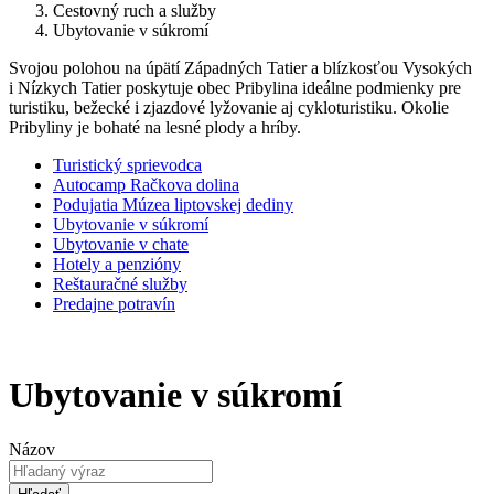
Cestovný ruch a služby
Ubytovanie v súkromí
Svojou polohou na úpätí Západných Tatier a blízkosťou Vysokých
i Nízkych Tatier poskytuje obec Pribylina ideálne podmienky pre
turistiku, bežecké i zjazdové lyžovanie aj cykloturistiku. Okolie
Pribyliny je bohaté na lesné plody a hríby.
Turistický sprievodca
Autocamp Račkova dolina
Podujatia Múzea liptovskej dediny
Ubytovanie v súkromí
Ubytovanie v chate
Hotely a penzióny
Reštauračné služby
Predajne potravín
Ubytovanie v súkromí
Názov