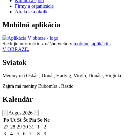
Kultúra a šport
Firmy a organizácie
Atrakcie a okolie
Mobilná aplikácia
Sledujte informácie z nášho webu v
mobilnej aplikácii -
V OBRAZE.
Sviatok
Meniny má
Oskár
, Donát, Hartvig, Virgín, Donáta, Virgínia
Zajtra má meniny
Ľubomíra
, Rastic
Kalendár
August
2026
Po
Ut
St
Št
Pia
So
Ne
27
28
29
30
31
1
2
3
4
5
6
7
8
9