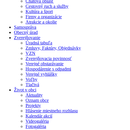
Chatová oblasť
Cestovný ruch a služby
Kultúra a šport
Firmy a organizácie
Atrakcie a okolie
Samospráva
Obecný úrad
Zverejňovanie
Úradná tabuľa
Zmluvy, Faktúry, Objednávky
VZN
Zverejňovacia povinnosť
Verejné obstarávanie
Hospodárenie s odpadmi
Verejné vyhlášky
Voľby
Tlačivá
Život v obci
Aktuality
Oznam obce
Projekty
Hlásenie miestneho rozhlasu
Kalendár akcií
Videogaléria
Fotogaléria