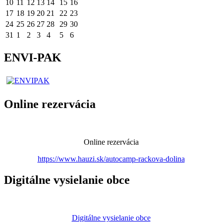
10
11
12
13
14
15
16
17
18
19
20
21
22
23
24
25
26
27
28
29
30
31
1
2
3
4
5
6
ENVI-PAK
Online rezervácia
Online rezervácia
https://www.hauzi.sk/autocamp-rackova-dolina
Digitálne vysielanie obce
Digitálne vysielanie obce