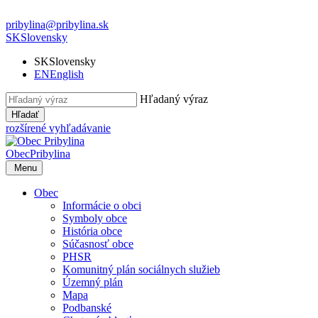
pribylina@pribylina.sk
SK
Slovensky
SK
Slovensky
EN
English
Hľadaný výraz
Hľadať
rozšírené vyhľadávanie
Obec
Pribylina
Menu
Obec
Informácie o obci
Symboly obce
História obce
Súčasnosť obce
PHSR
Komunitný plán sociálnych služieb
Územný plán
Mapa
Podbanské