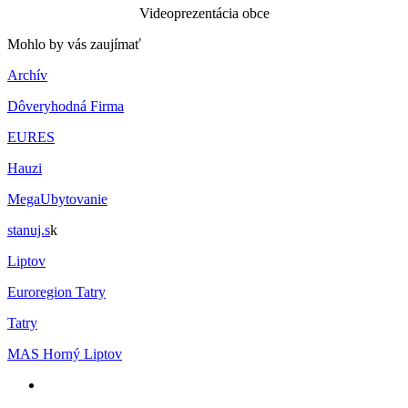
Videoprezentácia obce
Mohlo by vás zaujímať
Archív
Dôveryhodná Firma
EURES
Hauzi
MegaUbytovanie
stanuj.s
k
Liptov
Euroregion Tatry
Tatry
MAS Horný Liptov