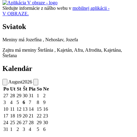
Sledujte informácie z nášho webu v
mobilnej aplikácii -
V OBRAZE.
Sviatok
Meniny má
Jozefína
, Nehoslav, Jozefa
Zajtra má meniny
Štefánia
, Kajetán, Afra, Afrodita, Kajetána,
Štefana
Kalendár
August
2026
Po
Ut
St
Št
Pia
So
Ne
27
28
29
30
31
1
2
3
4
5
6
7
8
9
10
11
12
13
14
15
16
17
18
19
20
21
22
23
24
25
26
27
28
29
30
31
1
2
3
4
5
6