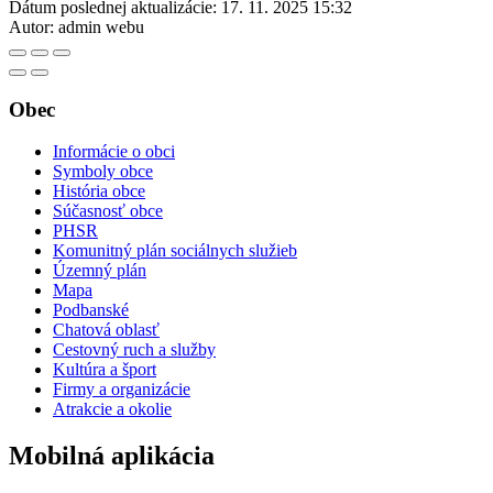
Dátum poslednej aktualizácie:
17. 11. 2025 15:32
Autor:
admin webu
Obec
Informácie o obci
Symboly obce
História obce
Súčasnosť obce
PHSR
Komunitný plán sociálnych služieb
Územný plán
Mapa
Podbanské
Chatová oblasť
Cestovný ruch a služby
Kultúra a šport
Firmy a organizácie
Atrakcie a okolie
Mobilná aplikácia