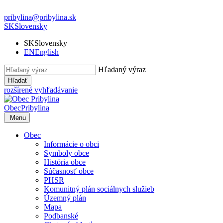
pribylina@pribylina.sk
SK
Slovensky
SK
Slovensky
EN
English
Hľadaný výraz
Hľadať
rozšírené vyhľadávanie
Obec
Pribylina
Menu
Obec
Informácie o obci
Symboly obce
História obce
Súčasnosť obce
PHSR
Komunitný plán sociálnych služieb
Územný plán
Mapa
Podbanské