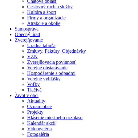
Chatová oblasť
Cestovný ruch a služby
Kultúra a šport
Firmy a organizácie
Atrakcie a okolie
Samospráva
Obecný úrad
Zverejňovanie
Úradná tabuľa
Zmluvy, Faktúry, Objednávky
VZN
Zverejňovacia povinnosť
Verejné obstarávanie
Hospodárenie s odpadmi
Verejné vyhlášky
Voľby
Tlačivá
Život v obci
Aktuality
Oznam obce
Projekty
Hlásenie miestneho rozhlasu
Kalendár akcií
Videogaléria
Fotogaléria