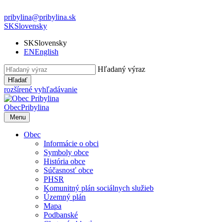
pribylina@pribylina.sk
SK
Slovensky
SK
Slovensky
EN
English
Hľadaný výraz
Hľadať
rozšírené vyhľadávanie
Obec
Pribylina
Menu
Obec
Informácie o obci
Symboly obce
História obce
Súčasnosť obce
PHSR
Komunitný plán sociálnych služieb
Územný plán
Mapa
Podbanské