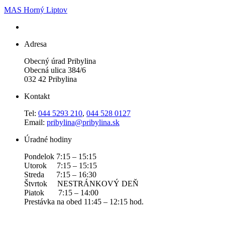
MAS Horný Liptov
Adresa
Obecný úrad Pribylina
Obecná ulica 384/6
032 42 Pribylina
Kontakt
Tel:
044 5293 210
,
044 528 0127
Email:
pribylina@pribylina.sk
Úradné hodiny
Pondelok 7:15 – 15:15
Utorok 7:15 – 15:15
Streda 7:15 – 16:30
Štvrtok NESTRÁNKOVÝ DEŇ
Piatok 7:15 – 14:00
Prestávka na obed 11:45 – 12:15 hod.