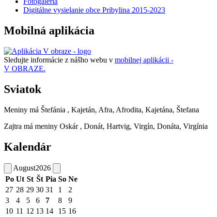
Fotogaléria
Digitálne vysielanie obce Pribylina 2015-2023
Mobilná aplikácia
Sledujte informácie z nášho webu v
mobilnej aplikácii -
V OBRAZE.
Sviatok
Meniny má
Štefánia
, Kajetán, Afra, Afrodita, Kajetána, Štefana
Zajtra má meniny
Oskár
, Donát, Hartvig, Virgín, Donáta, Virgínia
Kalendár
August
2026
Po
Ut
St
Št
Pia
So
Ne
27
28
29
30
31
1
2
3
4
5
6
7
8
9
10
11
12
13
14
15
16