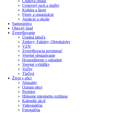
Chatová oblasť
Cestovný ruch a služby
Kultúra a šport
Firmy a organizácie
Atrakcie a okolie
Samospráva
Obecný úrad
Zverejňovanie
Úradná tabuľa
Zmluvy, Faktúry, Objednávky
VZN
Zverejňovacia povinnosť
Verejné obstarávanie
Hospodárenie s odpadmi
Verejné vyhlášky
Voľby
Tlačivá
Život v obci
Aktuality
Oznam obce
Projekty
Hlásenie miestneho rozhlasu
Kalendár akcií
Videogaléria
Fotogaléria