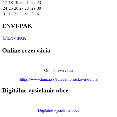
17
18
19
20
21
22
23
24
25
26
27
28
29
30
31
1
2
3
4
5
6
ENVI-PAK
Online rezervácia
Online rezervácia
https://www.hauzi.sk/autocamp-rackova-dolina
Digitálne vysielanie obce
Digitálne vysielanie obce