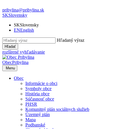
pribylina@pribylina.sk
SK
Slovensky
SK
Slovensky
EN
English
Hľadaný výraz
Hľadať
rozšírené vyhľadávanie
Obec
Pribylina
Menu
Obec
Informácie o obci
Symboly obce
História obce
Súčasnosť obce
PHSR
Komunitný plán sociálnych služieb
Územný plán
Mapa
Podbanské