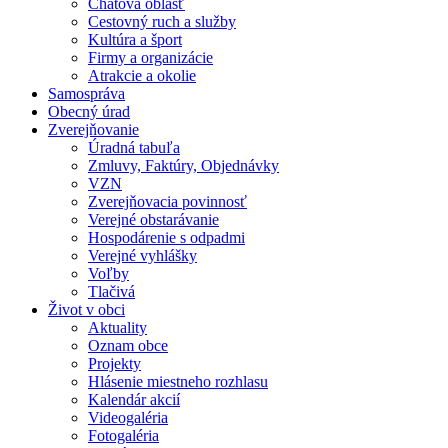
Chatová oblasť
Cestovný ruch a služby
Kultúra a šport
Firmy a organizácie
Atrakcie a okolie
Samospráva
Obecný úrad
Zverejňovanie
Úradná tabuľa
Zmluvy, Faktúry, Objednávky
VZN
Zverejňovacia povinnosť
Verejné obstarávanie
Hospodárenie s odpadmi
Verejné vyhlášky
Voľby
Tlačivá
Život v obci
Aktuality
Oznam obce
Projekty
Hlásenie miestneho rozhlasu
Kalendár akcií
Videogaléria
Fotogaléria