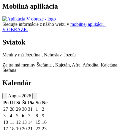
Mobilná aplikácia
Sledujte informácie z nášho webu v
mobilnej aplikácii -
V OBRAZE.
Sviatok
Meniny má
Jozefína
, Nehoslav, Jozefa
Zajtra má meniny
Štefánia
, Kajetán, Afra, Afrodita, Kajetána,
Štefana
Kalendár
August
2026
Po
Ut
St
Št
Pia
So
Ne
27
28
29
30
31
1
2
3
4
5
6
7
8
9
10
11
12
13
14
15
16
17
18
19
20
21
22
23