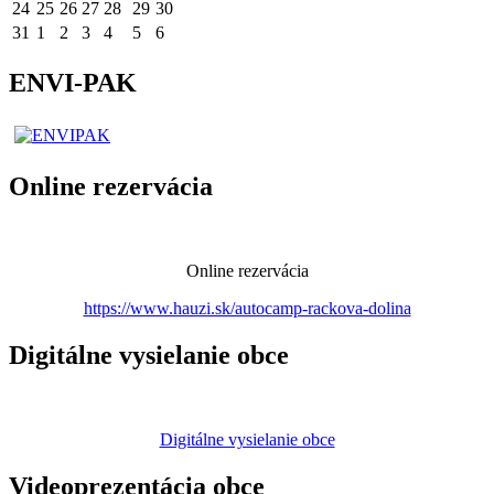
24
25
26
27
28
29
30
31
1
2
3
4
5
6
ENVI-PAK
Online rezervácia
Online rezervácia
https://www.hauzi.sk/autocamp-rackova-dolina
Digitálne vysielanie obce
Digitálne vysielanie obce
Videoprezentácia obce