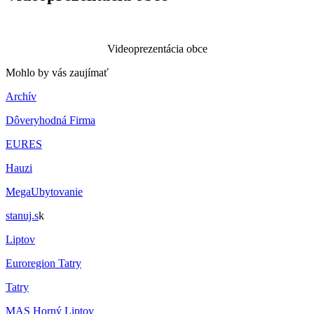
Videoprezentácia obce
Mohlo by vás zaujímať
Archív
Dôveryhodná Firma
EURES
Hauzi
MegaUbytovanie
stanuj.s
k
Liptov
Euroregion Tatry
Tatry
MAS Horný Liptov