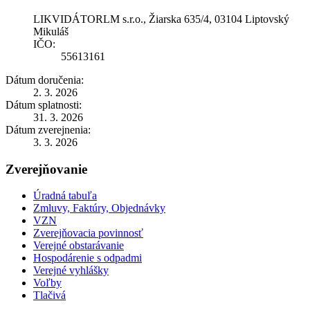
LIKVIDÁTORLM s.r.o., Žiarska 635/4, 03104 Liptovský
Mikuláš
IČO:
55613161
Dátum doručenia:
2. 3. 2026
Dátum splatnosti:
31. 3. 2026
Dátum zverejnenia:
3. 3. 2026
Zverejňovanie
Úradná tabuľa
Zmluvy, Faktúry, Objednávky
VZN
Zverejňovacia povinnosť
Verejné obstarávanie
Hospodárenie s odpadmi
Verejné vyhlášky
Voľby
Tlačivá