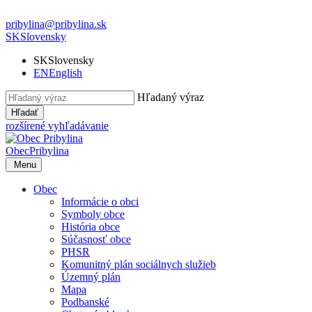
pribylina@pribylina.sk
SK
Slovensky
SK
Slovensky
EN
English
Hľadaný výraz
Hľadať
rozšírené vyhľadávanie
Obec
Pribylina
Menu
Obec
Informácie o obci
Symboly obce
História obce
Súčasnosť obce
PHSR
Komunitný plán sociálnych služieb
Územný plán
Mapa
Podbanské