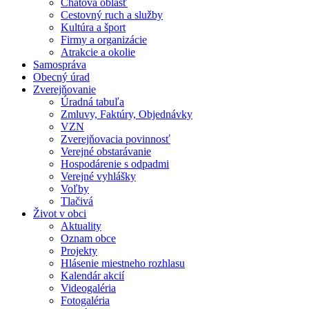
Chatová oblasť
Cestovný ruch a služby
Kultúra a šport
Firmy a organizácie
Atrakcie a okolie
Samospráva
Obecný úrad
Zverejňovanie
Úradná tabuľa
Zmluvy, Faktúry, Objednávky
VZN
Zverejňovacia povinnosť
Verejné obstarávanie
Hospodárenie s odpadmi
Verejné vyhlášky
Voľby
Tlačivá
Život v obci
Aktuality
Oznam obce
Projekty
Hlásenie miestneho rozhlasu
Kalendár akcií
Videogaléria
Fotogaléria