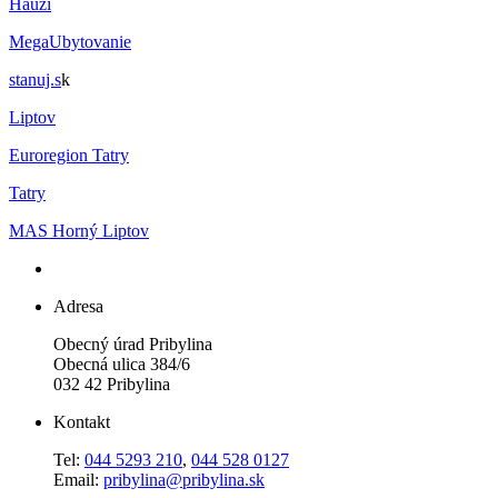
Hauzi
MegaUbytovanie
stanuj.s
k
Liptov
Euroregion Tatry
Tatry
MAS Horný Liptov
Adresa
Obecný úrad Pribylina
Obecná ulica 384/6
032 42 Pribylina
Kontakt
Tel:
044 5293 210
,
044 528 0127
Email:
pribylina@pribylina.sk