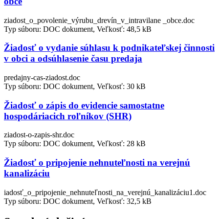
obce
ziadost_o_povolenie_výrubu_drevín_v_intravilane _obce.doc
Typ súboru: DOC dokument, Veľkosť: 48,5 kB
Žiadosť o vydanie súhlasu k podnikateľskej činnosti
v obci a odsúhlasenie času predaja
predajny-cas-ziadost.doc
Typ súboru: DOC dokument, Veľkosť: 30 kB
Žiadosť o zápis do evidencie samostatne
hospodáriacich roľníkov (SHR)
ziadost-o-zapis-shr.doc
Typ súboru: DOC dokument, Veľkosť: 28 kB
Žiadosť o pripojenie nehnuteľnosti na verejnú
kanalizáciu
iadosť_o_pripojenie_nehnuteľnosti_na_verejnú_kanalizáciu1.doc
Typ súboru: DOC dokument, Veľkosť: 32,5 kB