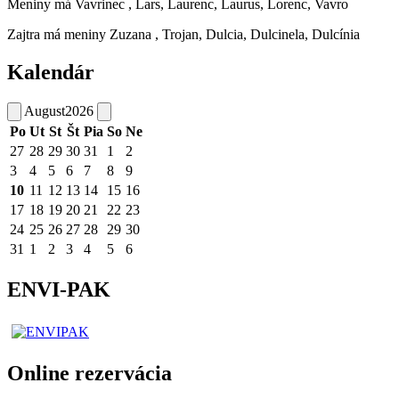
Meniny má
Vavrinec
, Lars, Laurenc, Laurus, Lorenc, Vavro
Zajtra má meniny
Zuzana
, Trojan, Dulcia, Dulcinela, Dulcínia
Kalendár
August
2026
Po
Ut
St
Št
Pia
So
Ne
27
28
29
30
31
1
2
3
4
5
6
7
8
9
10
11
12
13
14
15
16
17
18
19
20
21
22
23
24
25
26
27
28
29
30
31
1
2
3
4
5
6
ENVI-PAK
Online rezervácia