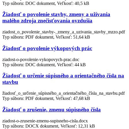
Typ súboru: DOC dokument, Veľkosť: 40,5 kB
Žiadosť o povolenie stavby, zmeny a užívania
malého zdroja znečisťovania ovzdušia
ziadost_o_povolenie_stavby-_zmeny_a_uzivania_stavby_mzzo.pdf
Typ súboru: PDF dokument, Veľkosť: 51,64 kB
Žiadosť o povolenie výkopových prác
ziadost-o-povolenie-vykopovych-prac.doc
Typ súboru: DOC dokument, Veľkosť: 44 kB
Žiadosť o určenie súpisného a orientačného čísla na
stavbu
žiadosť_o_určenie_súpisného_a_orientačného_čísla_na_stavbu.pdf
Typ súboru: PDF dokument, Veľkosť: 47,68 kB
Žiadosť o zrušenie, zmenu súpisného čísla
ziadost-o-zrusenie-zmenu-supisneho-cisla.docx
Typ súboru: DOCX dokument, Veľkosť: 12,31 kB