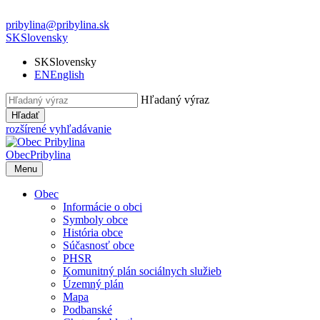
pribylina@pribylina.sk
SK
Slovensky
SK
Slovensky
EN
English
Hľadaný výraz
Hľadať
rozšírené vyhľadávanie
Obec
Pribylina
Menu
Obec
Informácie o obci
Symboly obce
História obce
Súčasnosť obce
PHSR
Komunitný plán sociálnych služieb
Územný plán
Mapa
Podbanské