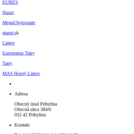
EURES
Hauzi
MegaUbytovanie
stanuj.s
k
Liptov
Euroregion Tatry
Tatry
MAS Horný Liptov
Adresa
Obecný úrad Pribylina
Obecná ulica 384/6
032 42 Pribylina
Kontakt