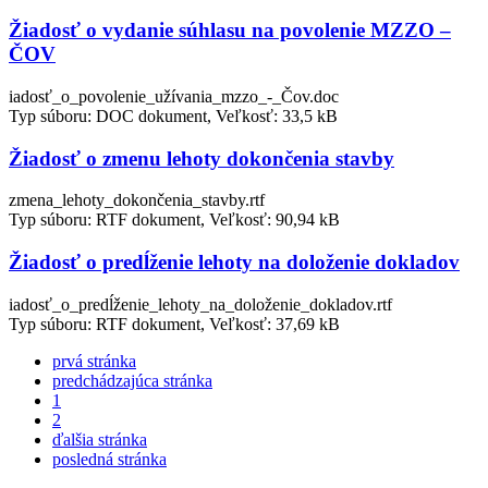
Žiadosť o vydanie súhlasu na povolenie MZZO –
ČOV
iadosť_o_povolenie_užívania_mzzo_-_Čov.doc
Typ súboru: DOC dokument, Veľkosť: 33,5 kB
Žiadosť o zmenu lehoty dokončenia stavby
zmena_lehoty_dokončenia_stavby.rtf
Typ súboru: RTF dokument, Veľkosť: 90,94 kB
Žiadosť o predĺženie lehoty na doloženie dokladov
iadosť_o_predĺženie_lehoty_na_doloženie_dokladov.rtf
Typ súboru: RTF dokument, Veľkosť: 37,69 kB
prvá stránka
predchádzajúca stránka
1
2
ďalšia stránka
posledná stránka