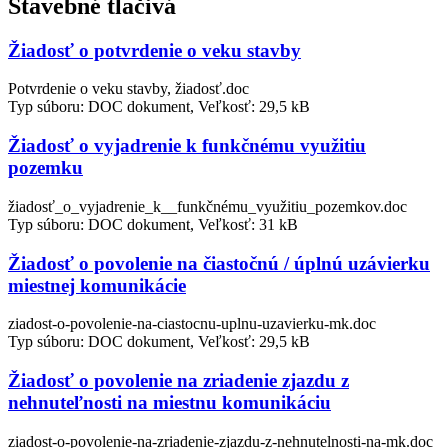
Stavebné tlačivá
Žiadosť o potvrdenie o veku stavby
Potvrdenie o veku stavby, žiadosť.doc
Typ súboru: DOC dokument, Veľkosť: 29,5 kB
Žiadosť o vyjadrenie k funkčnému využitiu
pozemku
žiadosť_o_vyjadrenie_k__funkčnému_využitiu_pozemkov.doc
Typ súboru: DOC dokument, Veľkosť: 31 kB
Žiadosť o povolenie na čiastočnú / úplnú uzávierku
miestnej komunikácie
ziadost-o-povolenie-na-ciastocnu-uplnu-uzavierku-mk.doc
Typ súboru: DOC dokument, Veľkosť: 29,5 kB
Žiadosť o povolenie na zriadenie zjazdu z
nehnuteľnosti na miestnu komunikáciu
ziadost-o-povolenie-na-zriadenie-zjazdu-z-nehnutelnosti-na-mk.doc