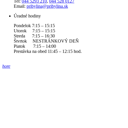
Tel:
044 5293 210
,
044 528 0127
Email:
pribylina@pribylina.sk
Úradné hodiny
Pondelok 7:15 – 15:15
Utorok 7:15 – 15:15
Streda 7:15 – 16:30
Štvrtok NESTRÁNKOVÝ DEŇ
Piatok 7:15 – 14:00
Prestávka na obed 11:45 – 12:15 hod.
hore