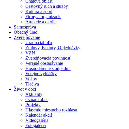
Chatová oblasť
Cestovný ruch a služby
Kultúra a šport
Firmy a organizácie
Atrakcie a okolie
Samospráva
Obecný úrad
Zverejňovanie
Úradná tabuľa
Zmluvy, Faktúry, Objednávky
VZN
Zverejňovacia povinnosť
Verejné obstarávanie
Hospodárenie s odpadmi
Verejné vyhlášky
Voľby
Tlačivá
Život v obci
Aktuality
Oznam obce
Projekty
Hlásenie miestneho rozhlasu
Kalendár akcií
Videogaléria
Fotogaléria